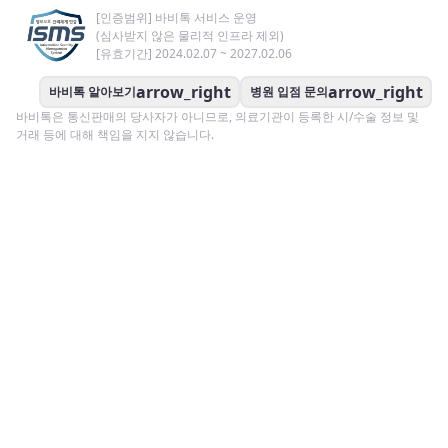
[인증범위] 바비톡 서비스 운영
(심사받지 않은 물리적 인프라 제외)
[유효기간] 2024.02.07 ~ 2027.02.06
arrow_right
arrow_right
바비톡 알아보기
병원 입점 문의
바비톡은 통신판매의 당사자가 아니므로, 의료기관이 등록한 시/수술 정보 및
거래 등에 대해 책임을 지지 않습니다.