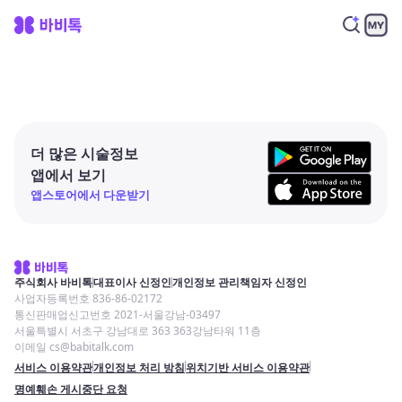
더 많은 시술정보
앱에서 보기
앱스토어에서 다운받기
주식회사 바비톡
대표이사 신정인
개인정보 관리책임자 신정인
사업자등록번호 836-86-02172
통신판매업신고번호 2021-서울강남-03497
서울특별시 서초구 강남대로 363 363강남타워 11층
이메일 cs@babitalk.com
서비스 이용약관
개인정보 처리 방침
위치기반 서비스 이용약관
명예훼손 게시중단 요청