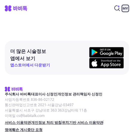
더 많은 시술정보
앱에서 보기
앱스토어에서 다운받기
주식회사 바비톡
대표이사 신정인
개인정보 관리책임자 신정인
사업자등록번호 836-86-02172
통신판매업신고번호 2021-서울강남-03497
서울특별시 서초구 강남대로 363 363강남타워 11층
이메일 cs@babitalk.com
서비스 이용약관
개인정보 처리 방침
위치기반 서비스 이용약관
명예훼손 게시중단 요청