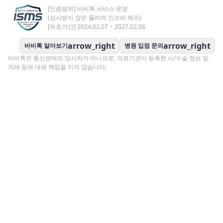
[인증범위] 바비톡 서비스 운영
(심사받지 않은 물리적 인프라 제외)
[유효기간] 2024.02.07 ~ 2027.02.06
arrow_right
arrow_right
바비톡 알아보기
병원 입점 문의
바비톡은 통신판매의 당사자가 아니므로, 의료기관이 등록한 시/수술 정보 및
거래 등에 대해 책임을 지지 않습니다.