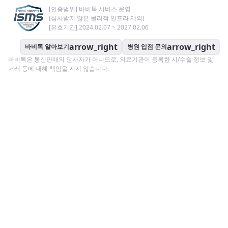
[인증범위] 바비톡 서비스 운영
(심사받지 않은 물리적 인프라 제외)
[유효기간] 2024.02.07 ~ 2027.02.06
arrow_right
arrow_right
바비톡 알아보기
병원 입점 문의
바비톡은 통신판매의 당사자가 아니므로, 의료기관이 등록한 시/수술 정보 및
거래 등에 대해 책임을 지지 않습니다.