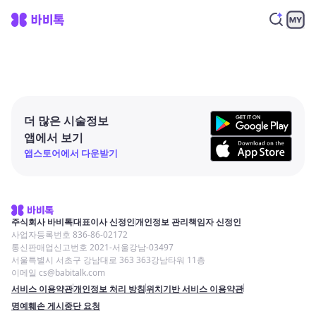
더 많은 시술정보
앱에서 보기
앱스토어에서 다운받기
주식회사 바비톡
대표이사 신정인
개인정보 관리책임자 신정인
사업자등록번호 836-86-02172
통신판매업신고번호 2021-서울강남-03497
서울특별시 서초구 강남대로 363 363강남타워 11층
이메일 cs@babitalk.com
서비스 이용약관
개인정보 처리 방침
위치기반 서비스 이용약관
명예훼손 게시중단 요청