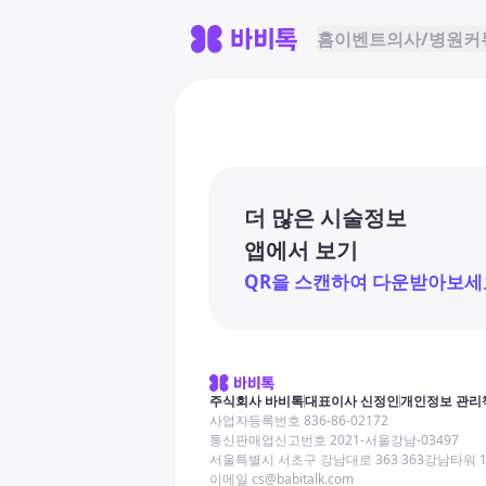
홈
이벤트
의사/병원
커
더 많은 시술정보
앱에서 보기
QR을 스캔하여 다운받아보세
주식회사 바비톡
대표이사 신정인
개인정보 관리
사업자등록번호 836-86-02172
통신판매업신고번호 2021-서울강남-03497
서울특별시 서초구 강남대로 363 363강남타워 
이메일 cs@babitalk.com