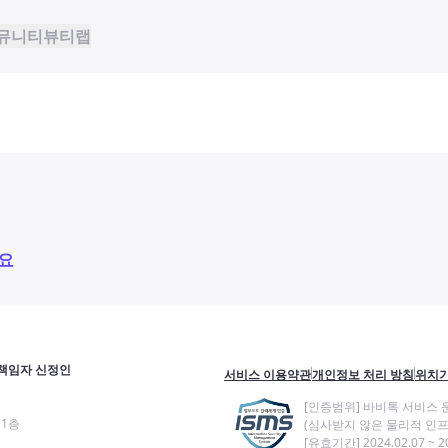
뮤니티
뷰티랩
요
책임자 신정인
서비스 이용약관
개인정보 처리 방침
위치기
[인증범위] 바비톡 서비스 
11층
(심사받지 않은 물리적 인프
[유효기간] 2024.02.07 ~ 20