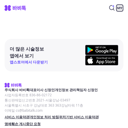
더 많은 시술정보
앱에서 보기
앱스토어에서 다운받기
주식회사 바비톡
대표이사 신정인
개인정보 관리책임자 신정인
사업자등록번호 836-86-02172
통신판매업신고번호 2021-서울강남-03497
서울특별시 서초구 강남대로 363 363강남타워 11층
이메일 cs@babitalk.com
서비스 이용약관
개인정보 처리 방침
위치기반 서비스 이용약관
명예훼손 게시중단 요청