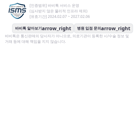
[인증범위] 바비톡 서비스 운영
(심사받지 않은 물리적 인프라 제외)
[유효기간] 2024.02.07 ~ 2027.02.06
arrow_right
arrow_right
바비톡 알아보기
병원 입점 문의
바비톡은 통신판매의 당사자가 아니므로, 의료기관이 등록한 시/수술 정보 및
거래 등에 대해 책임을 지지 않습니다.