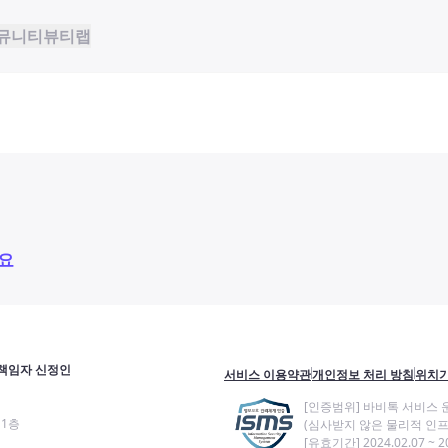
뮤니티
뷰티랩
요
책임자 신정인
서비스 이용약관
개인정보 처리 방침
위치기
[인증범위] 바비톡 서비스 
11층
(심사받지 않은 물리적 인프
[유효기간] 2024.02.07 ~ 20