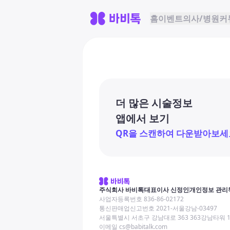
홈
이벤트
의사/병원
커
더 많은 시술정보
앱에서 보기
QR을 스캔하여 다운받아보세
주식회사 바비톡
대표이사 신정인
개인정보 관리
사업자등록번호 836-86-02172
통신판매업신고번호 2021-서울강남-03497
서울특별시 서초구 강남대로 363 363강남타워 
이메일 cs@babitalk.com