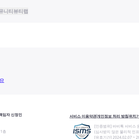
뮤니티
뷰티랩
요
책임자 신정인
서비스 이용약관
개인정보 처리 방침
위치기
[인증범위] 바비톡 서비스 
11층
(심사받지 않은 물리적 인프
[유효기간] 2024.02.07 ~ 20