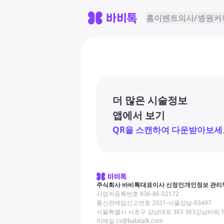
홈
이벤트
의사/병원
커
더 많은 시술정보
앱에서 보기
QR을 스캔하여 다운받아보세
주식회사 바비톡
대표이사 신정인
개인정보 관리
사업자등록번호 836-86-02172
통신판매업신고번호 2021-서울강남-03497
서울특별시 서초구 강남대로 363 363강남타워 
이메일 cs@babitalk.com