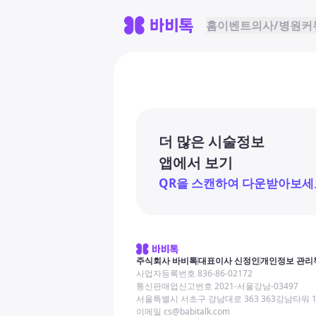
홈
이벤트
의사/병원
커
더 많은 시술정보
앱에서 보기
QR을 스캔하여 다운받아보세
주식회사 바비톡
대표이사 신정인
개인정보 관리
사업자등록번호 836-86-02172
통신판매업신고번호 2021-서울강남-03497
서울특별시 서초구 강남대로 363 363강남타워 
이메일 cs@babitalk.com