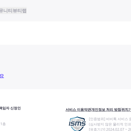
뮤니티
뷰티랩
요
책임자 신정인
서비스 이용약관
개인정보 처리 방침
위치기
[인증범위] 바비톡 서비스 
11층
(심사받지 않은 물리적 인프
[유효기간] 2024.02.07 ~ 20