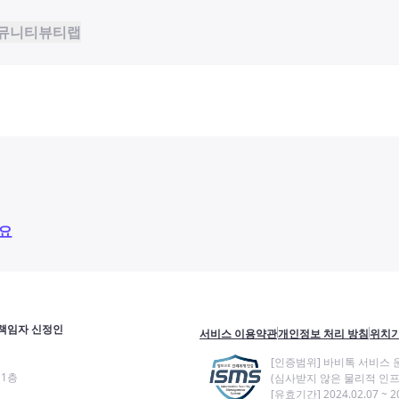
뮤니티
뷰티랩
요
책임자 신정인
서비스 이용약관
개인정보 처리 방침
위치기
[인증범위] 바비톡 서비스 
11층
(심사받지 않은 물리적 인프
[유효기간] 2024.02.07 ~ 20