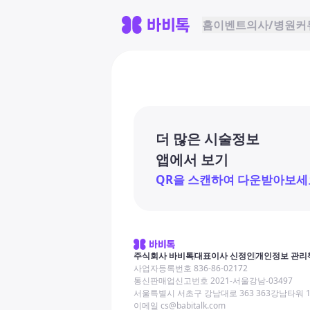
홈
이벤트
의사/병원
커
더 많은 시술정보
앱에서 보기
QR을 스캔하여 다운받아보세
주식회사 바비톡
대표이사 신정인
개인정보 관리
사업자등록번호 836-86-02172
통신판매업신고번호 2021-서울강남-03497
서울특별시 서초구 강남대로 363 363강남타워 
이메일 cs@babitalk.com