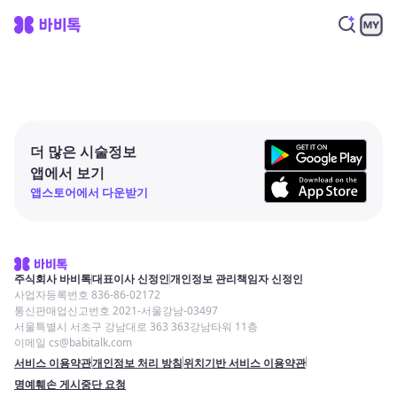
더 많은 시술정보
앱에서 보기
앱스토어에서 다운받기
주식회사 바비톡
대표이사 신정인
개인정보 관리책임자 신정인
사업자등록번호 836-86-02172
통신판매업신고번호 2021-서울강남-03497
서울특별시 서초구 강남대로 363 363강남타워 11층
이메일 cs@babitalk.com
서비스 이용약관
개인정보 처리 방침
위치기반 서비스 이용약관
명예훼손 게시중단 요청