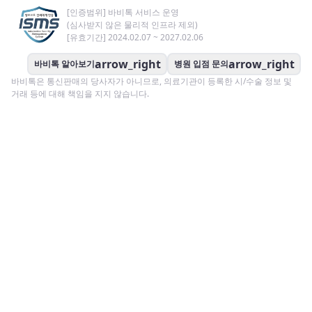
[인증범위] 바비톡 서비스 운영
(심사받지 않은 물리적 인프라 제외)
[유효기간] 2024.02.07 ~ 2027.02.06
arrow_right
arrow_right
바비톡 알아보기
병원 입점 문의
바비톡은 통신판매의 당사자가 아니므로, 의료기관이 등록한 시/수술 정보 및
거래 등에 대해 책임을 지지 않습니다.