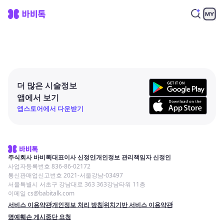
더 많은 시술정보
앱에서 보기
앱스토어에서 다운받기
주식회사 바비톡
대표이사 신정인
개인정보 관리책임자 신정인
사업자등록번호 836-86-02172
통신판매업신고번호 2021-서울강남-03497
서울특별시 서초구 강남대로 363 363강남타워 11층
이메일 cs@babitalk.com
서비스 이용약관
개인정보 처리 방침
위치기반 서비스 이용약관
명예훼손 게시중단 요청