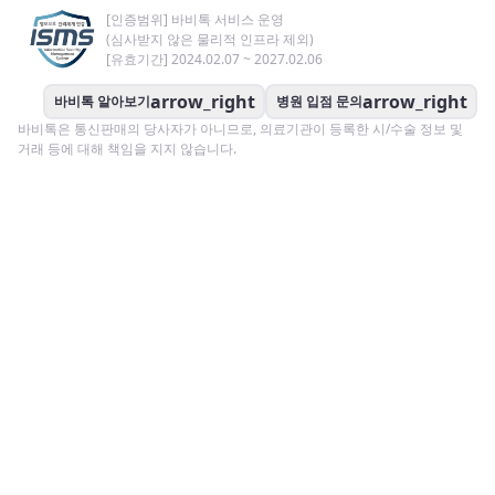
[인증범위] 바비톡 서비스 운영
(심사받지 않은 물리적 인프라 제외)
[유효기간] 2024.02.07 ~ 2027.02.06
arrow_right
arrow_right
바비톡 알아보기
병원 입점 문의
바비톡은 통신판매의 당사자가 아니므로, 의료기관이 등록한 시/수술 정보 및
거래 등에 대해 책임을 지지 않습니다.