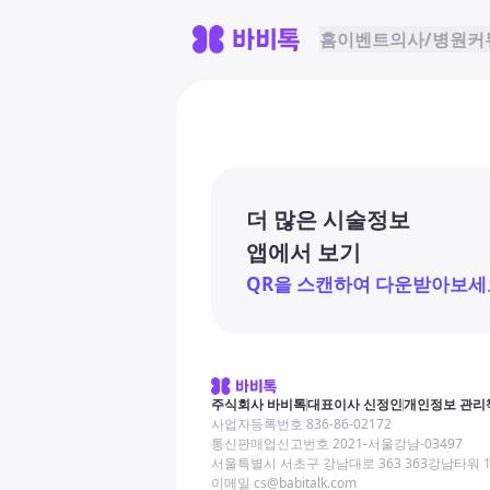
홈
이벤트
의사/병원
커
더 많은 시술정보
앱에서 보기
QR을 스캔하여 다운받아보세
주식회사 바비톡
대표이사 신정인
개인정보 관리
사업자등록번호 836-86-02172
통신판매업신고번호 2021-서울강남-03497
서울특별시 서초구 강남대로 363 363강남타워 
이메일 cs@babitalk.com