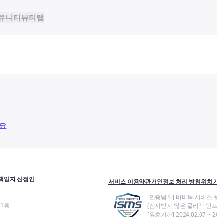
뮤니티
뷰티랩
요
책임자 신정인
서비스 이용약관
개인정보 처리 방침
위치기
[인증범위] 바비톡 서비스 
11층
(심사받지 않은 물리적 인프
[유효기간] 2024.02.07 ~ 20