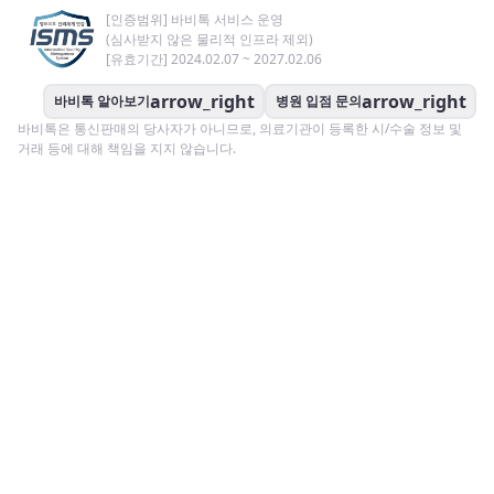
[인증범위] 바비톡 서비스 운영
(심사받지 않은 물리적 인프라 제외)
[유효기간] 2024.02.07 ~ 2027.02.06
arrow_right
arrow_right
바비톡 알아보기
병원 입점 문의
바비톡은 통신판매의 당사자가 아니므로, 의료기관이 등록한 시/수술 정보 및
거래 등에 대해 책임을 지지 않습니다.