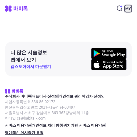
더 많은 시술정보
앱에서 보기
앱스토어에서 다운받기
주식회사 바비톡
대표이사 신정인
개인정보 관리책임자 신정인
사업자등록번호 836-86-02172
통신판매업신고번호 2021-서울강남-03497
서울특별시 서초구 강남대로 363 363강남타워 11층
이메일 cs@babitalk.com
서비스 이용약관
개인정보 처리 방침
위치기반 서비스 이용약관
명예훼손 게시중단 요청