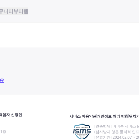
뮤니티
뷰티랩
요
책임자 신정인
서비스 이용약관
개인정보 처리 방침
위치기
[인증범위] 바비톡 서비스 
11층
(심사받지 않은 물리적 인프
[유효기간] 2024.02.07 ~ 20