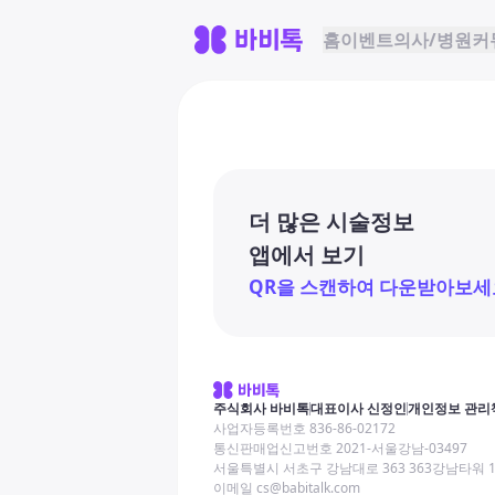
홈
이벤트
의사/병원
커
더 많은 시술정보
앱에서 보기
QR을 스캔하여 다운받아보세
주식회사 바비톡
대표이사 신정인
개인정보 관리
사업자등록번호 836-86-02172
통신판매업신고번호 2021-서울강남-03497
서울특별시 서초구 강남대로 363 363강남타워 
이메일 cs@babitalk.com