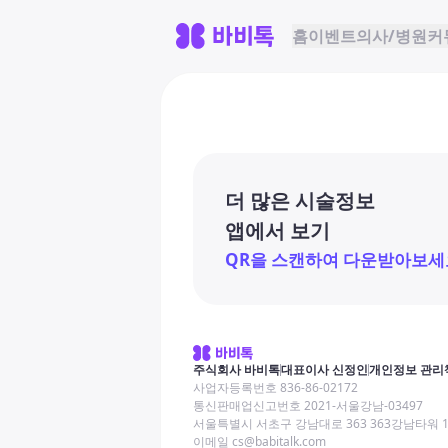
홈
이벤트
의사/병원
커
더 많은 시술정보
앱에서 보기
QR을 스캔하여 다운받아보세
주식회사 바비톡
대표이사 신정인
개인정보 관리
사업자등록번호 836-86-02172
통신판매업신고번호 2021-서울강남-03497
서울특별시 서초구 강남대로 363 363강남타워 
이메일 cs@babitalk.com