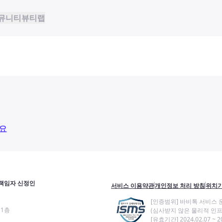
뮤니티
뷰티랩
요
책임자 신정인
서비스 이용약관
개인정보 처리 방침
위치기
[인증범위] 바비톡 서비스 
11층
(심사받지 않은 물리적 인프
[유효기간] 2024.02.07 ~ 20