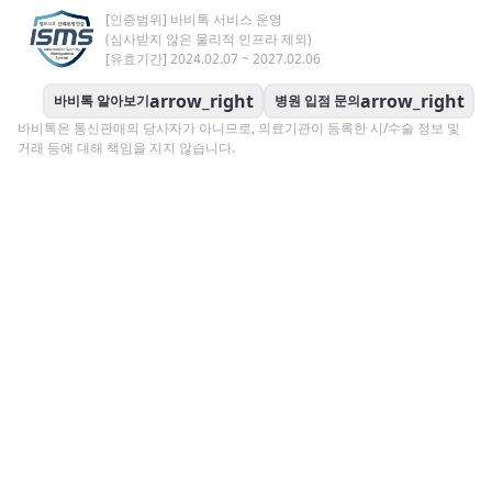
[인증범위] 바비톡 서비스 운영
(심사받지 않은 물리적 인프라 제외)
[유효기간] 2024.02.07 ~ 2027.02.06
arrow_right
arrow_right
바비톡 알아보기
병원 입점 문의
바비톡은 통신판매의 당사자가 아니므로, 의료기관이 등록한 시/수술 정보 및
거래 등에 대해 책임을 지지 않습니다.