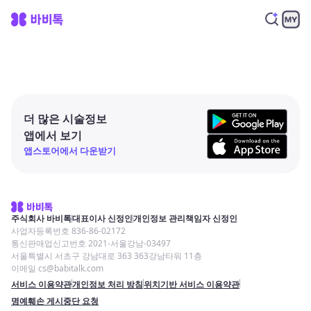
더 많은 시술정보
앱에서 보기
앱스토어에서 다운받기
주식회사 바비톡
대표이사 신정인
개인정보 관리책임자 신정인
사업자등록번호 836-86-02172
통신판매업신고번호 2021-서울강남-03497
서울특별시 서초구 강남대로 363 363강남타워 11층
이메일 cs@babitalk.com
서비스 이용약관
개인정보 처리 방침
위치기반 서비스 이용약관
명예훼손 게시중단 요청