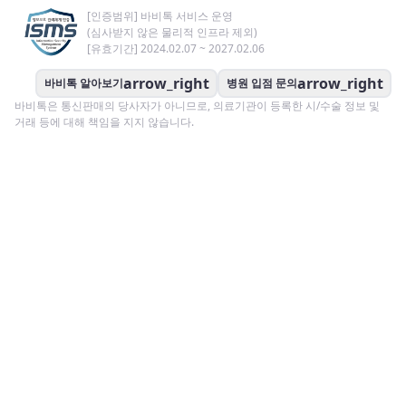
[인증범위] 바비톡 서비스 운영
(심사받지 않은 물리적 인프라 제외)
[유효기간] 2024.02.07 ~ 2027.02.06
arrow_right
arrow_right
바비톡 알아보기
병원 입점 문의
바비톡은 통신판매의 당사자가 아니므로, 의료기관이 등록한 시/수술 정보 및
거래 등에 대해 책임을 지지 않습니다.