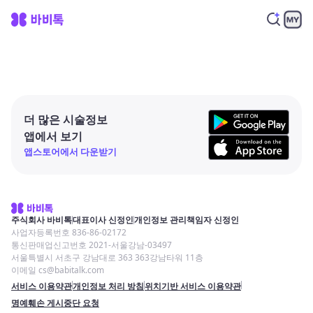
더 많은 시술정보
앱에서 보기
앱스토어에서 다운받기
주식회사 바비톡
대표이사 신정인
개인정보 관리책임자 신정인
사업자등록번호 836-86-02172
통신판매업신고번호 2021-서울강남-03497
서울특별시 서초구 강남대로 363 363강남타워 11층
이메일 cs@babitalk.com
서비스 이용약관
개인정보 처리 방침
위치기반 서비스 이용약관
명예훼손 게시중단 요청