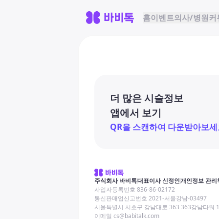
홈
이벤트
의사/병원
커
더 많은 시술정보
앱에서 보기
QR을 스캔하여 다운받아보세
주식회사 바비톡
대표이사 신정인
개인정보 관리
사업자등록번호 836-86-02172
통신판매업신고번호 2021-서울강남-03497
서울특별시 서초구 강남대로 363 363강남타워 
이메일 cs@babitalk.com