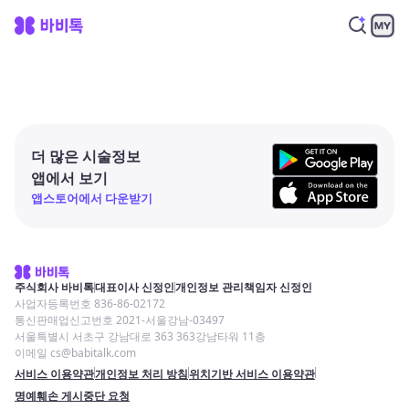
더 많은 시술정보
앱에서 보기
앱스토어에서 다운받기
주식회사 바비톡
대표이사 신정인
개인정보 관리책임자 신정인
사업자등록번호 836-86-02172
통신판매업신고번호 2021-서울강남-03497
서울특별시 서초구 강남대로 363 363강남타워 11층
이메일 cs@babitalk.com
서비스 이용약관
개인정보 처리 방침
위치기반 서비스 이용약관
명예훼손 게시중단 요청