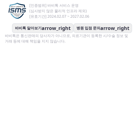
[인증범위] 바비톡 서비스 운영
(심사받지 않은 물리적 인프라 제외)
[유효기간] 2024.02.07 ~ 2027.02.06
arrow_right
arrow_right
바비톡 알아보기
병원 입점 문의
바비톡은 통신판매의 당사자가 아니므로, 의료기관이 등록한 시/수술 정보 및
거래 등에 대해 책임을 지지 않습니다.