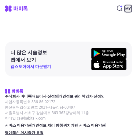
더 많은 시술정보
앱에서 보기
앱스토어에서 다운받기
주식회사 바비톡
대표이사 신정인
개인정보 관리책임자 신정인
사업자등록번호 836-86-02172
통신판매업신고번호 2021-서울강남-03497
서울특별시 서초구 강남대로 363 363강남타워 11층
이메일 cs@babitalk.com
서비스 이용약관
개인정보 처리 방침
위치기반 서비스 이용약관
명예훼손 게시중단 요청