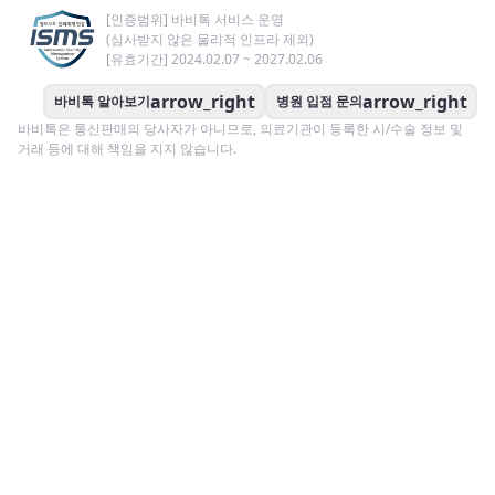
[인증범위] 바비톡 서비스 운영
(심사받지 않은 물리적 인프라 제외)
[유효기간] 2024.02.07 ~ 2027.02.06
arrow_right
arrow_right
바비톡 알아보기
병원 입점 문의
바비톡은 통신판매의 당사자가 아니므로, 의료기관이 등록한 시/수술 정보 및
거래 등에 대해 책임을 지지 않습니다.