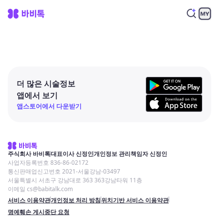
더 많은 시술정보
앱에서 보기
앱스토어에서 다운받기
주식회사 바비톡
대표이사 신정인
개인정보 관리책임자 신정인
사업자등록번호 836-86-02172
통신판매업신고번호 2021-서울강남-03497
서울특별시 서초구 강남대로 363 363강남타워 11층
이메일 cs@babitalk.com
서비스 이용약관
개인정보 처리 방침
위치기반 서비스 이용약관
명예훼손 게시중단 요청