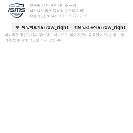
[인증범위] 바비톡 서비스 운영
(심사받지 않은 물리적 인프라 제외)
[유효기간] 2024.02.07 ~ 2027.02.06
arrow_right
arrow_right
바비톡 알아보기
병원 입점 문의
바비톡은 통신판매의 당사자가 아니므로, 의료기관이 등록한 시/수술 정보 및
거래 등에 대해 책임을 지지 않습니다.