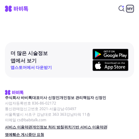
더 많은 시술정보
앱에서 보기
앱스토어에서 다운받기
주식회사 바비톡
대표이사 신정인
개인정보 관리책임자 신정인
사업자등록번호 836-86-02172
통신판매업신고번호 2021-서울강남-03497
서울특별시 서초구 강남대로 363 363강남타워 11층
이메일 cs@babitalk.com
서비스 이용약관
개인정보 처리 방침
위치기반 서비스 이용약관
명예훼손 게시중단 요청