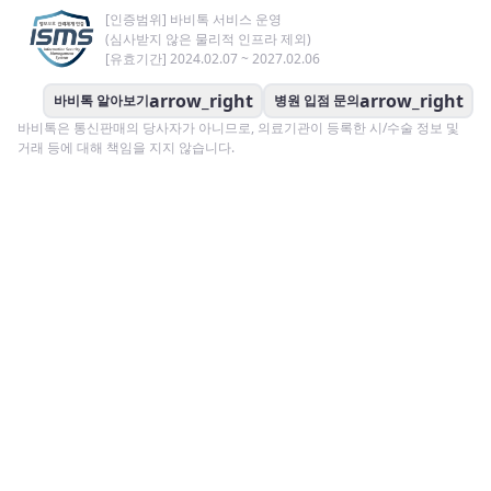
[인증범위] 바비톡 서비스 운영
(심사받지 않은 물리적 인프라 제외)
[유효기간] 2024.02.07 ~ 2027.02.06
arrow_right
arrow_right
바비톡 알아보기
병원 입점 문의
바비톡은 통신판매의 당사자가 아니므로, 의료기관이 등록한 시/수술 정보 및
거래 등에 대해 책임을 지지 않습니다.