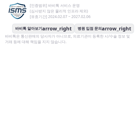
[인증범위] 바비톡 서비스 운영
(심사받지 않은 물리적 인프라 제외)
[유효기간] 2024.02.07 ~ 2027.02.06
arrow_right
arrow_right
바비톡 알아보기
병원 입점 문의
바비톡은 통신판매의 당사자가 아니므로, 의료기관이 등록한 시/수술 정보 및
거래 등에 대해 책임을 지지 않습니다.