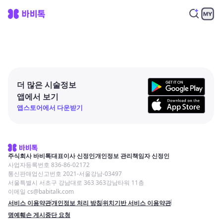
더 많은 시술정보
앱에서 보기
앱스토어에서 다운받기
주식회사 바비톡
대표이사 신정인
개인정보 관리책임자 신정인
사업자등록번호 836-86-02172
통신판매업신고번호 2021-서울강남-03497
서울특별시 서초구 강남대로 363 363강남타워 11층
이메일 cs@babitalk.com
서비스 이용약관
개인정보 처리 방침
위치기반 서비스 이용약관
명예훼손 게시중단 요청