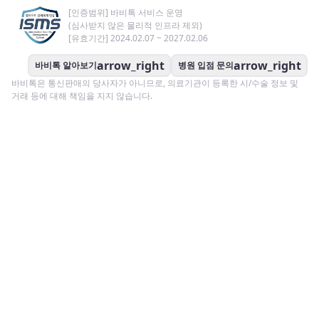
[인증범위] 바비톡 서비스 운영
(심사받지 않은 물리적 인프라 제외)
[유효기간] 2024.02.07 ~ 2027.02.06
arrow_right
arrow_right
바비톡 알아보기
병원 입점 문의
바비톡은 통신판매의 당사자가 아니므로, 의료기관이 등록한 시/수술 정보 및
거래 등에 대해 책임을 지지 않습니다.