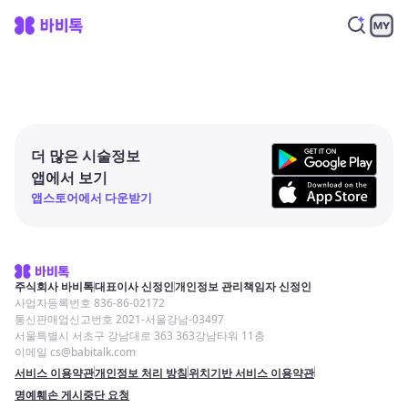
더 많은 시술정보
앱에서 보기
앱스토어에서 다운받기
주식회사 바비톡
대표이사 신정인
개인정보 관리책임자 신정인
사업자등록번호 836-86-02172
통신판매업신고번호 2021-서울강남-03497
서울특별시 서초구 강남대로 363 363강남타워 11층
이메일 cs@babitalk.com
서비스 이용약관
개인정보 처리 방침
위치기반 서비스 이용약관
명예훼손 게시중단 요청