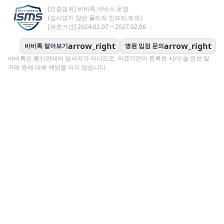
[인증범위] 바비톡 서비스 운영
(심사받지 않은 물리적 인프라 제외)
[유효기간] 2024.02.07 ~ 2027.02.06
arrow_right
arrow_right
바비톡 알아보기
병원 입점 문의
바비톡은 통신판매의 당사자가 아니므로, 의료기관이 등록한 시/수술 정보 및
거래 등에 대해 책임을 지지 않습니다.