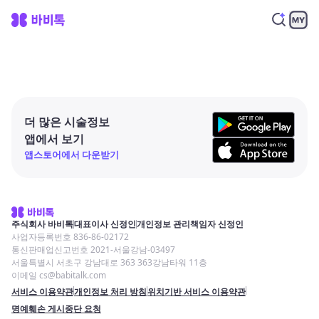
더 많은 시술정보
앱에서 보기
앱스토어에서 다운받기
주식회사 바비톡
대표이사 신정인
개인정보 관리책임자 신정인
사업자등록번호 836-86-02172
통신판매업신고번호 2021-서울강남-03497
서울특별시 서초구 강남대로 363 363강남타워 11층
이메일 cs@babitalk.com
서비스 이용약관
개인정보 처리 방침
위치기반 서비스 이용약관
명예훼손 게시중단 요청