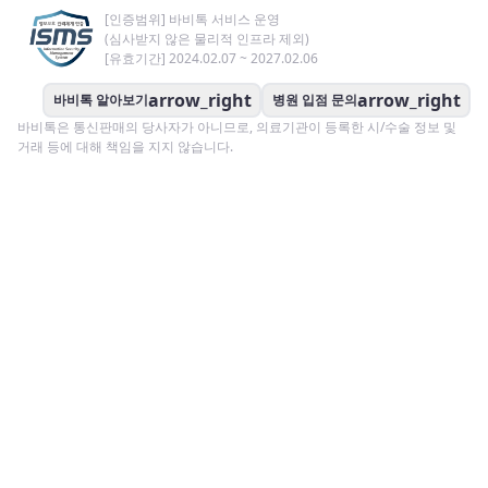
[인증범위] 바비톡 서비스 운영
(심사받지 않은 물리적 인프라 제외)
[유효기간] 2024.02.07 ~ 2027.02.06
arrow_right
arrow_right
바비톡 알아보기
병원 입점 문의
바비톡은 통신판매의 당사자가 아니므로, 의료기관이 등록한 시/수술 정보 및
거래 등에 대해 책임을 지지 않습니다.