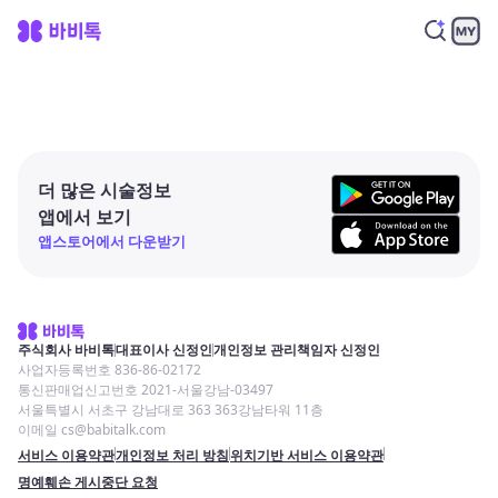
더 많은 시술정보
앱에서 보기
앱스토어에서 다운받기
주식회사 바비톡
대표이사 신정인
개인정보 관리책임자 신정인
사업자등록번호 836-86-02172
통신판매업신고번호 2021-서울강남-03497
서울특별시 서초구 강남대로 363 363강남타워 11층
이메일 cs@babitalk.com
서비스 이용약관
개인정보 처리 방침
위치기반 서비스 이용약관
명예훼손 게시중단 요청