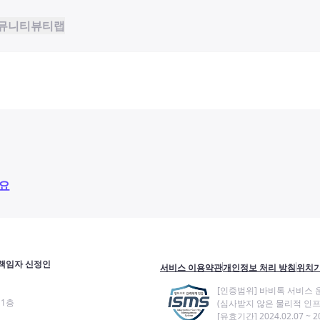
뮤니티
뷰티랩
요
책임자 신정인
서비스 이용약관
개인정보 처리 방침
위치기
[인증범위] 바비톡 서비스 
11층
(심사받지 않은 물리적 인프
[유효기간] 2024.02.07 ~ 20