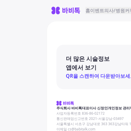
홈
이벤트
의사/병원
커
더 많은 시술정보
앱에서 보기
QR을 스캔하여 다운받아보세
주식회사 바비톡
대표이사 신정인
개인정보 관리
사업자등록번호 836-86-02172
통신판매업신고번호 2021-서울강남-03497
서울특별시 서초구 강남대로 363 363강남타워 
이메일 cs@babitalk.com