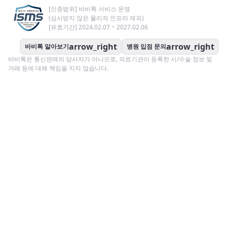
[인증범위] 바비톡 서비스 운영
(심사받지 않은 물리적 인프라 제외)
[유효기간] 2024.02.07 ~ 2027.02.06
arrow_right
arrow_right
바비톡 알아보기
병원 입점 문의
바비톡은 통신판매의 당사자가 아니므로, 의료기관이 등록한 시/수술 정보 및
거래 등에 대해 책임을 지지 않습니다.