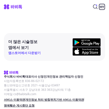
더 많은 시술정보
앱에서 보기
앱스토어에서 다운받기
주식회사 바비톡
대표이사 신정인
개인정보 관리책임자 신정인
사업자등록번호 836-86-02172
통신판매업신고번호 2021-서울강남-03497
서울특별시 서초구 강남대로 363 363강남타워 11층
이메일 cs@babitalk.com
서비스 이용약관
개인정보 처리 방침
위치기반 서비스 이용약관
명예훼손 게시중단 요청