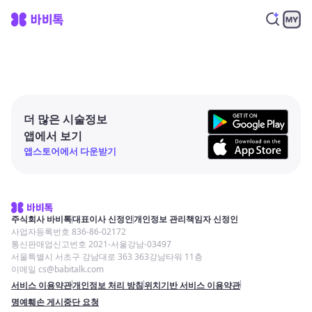
더 많은 시술정보
앱에서 보기
앱스토어에서 다운받기
주식회사 바비톡
대표이사 신정인
개인정보 관리책임자 신정인
사업자등록번호 836-86-02172
통신판매업신고번호 2021-서울강남-03497
서울특별시 서초구 강남대로 363 363강남타워 11층
이메일 cs@babitalk.com
서비스 이용약관
개인정보 처리 방침
위치기반 서비스 이용약관
명예훼손 게시중단 요청