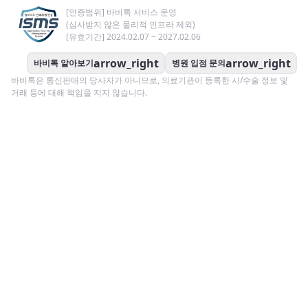
[인증범위] 바비톡 서비스 운영
(심사받지 않은 물리적 인프라 제외)
[유효기간] 2024.02.07 ~ 2027.02.06
arrow_right
arrow_right
바비톡 알아보기
병원 입점 문의
바비톡은 통신판매의 당사자가 아니므로, 의료기관이 등록한 시/수술 정보 및
거래 등에 대해 책임을 지지 않습니다.