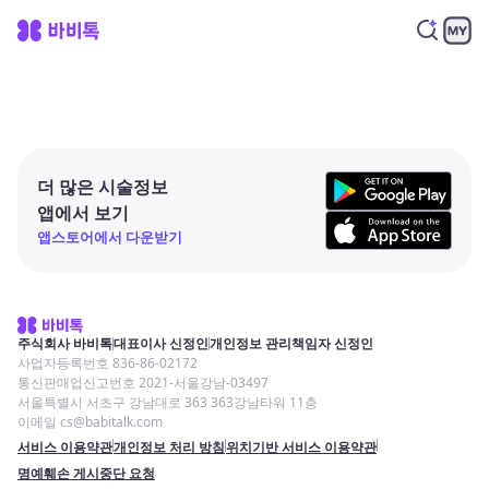
더 많은 시술정보
앱에서 보기
앱스토어에서 다운받기
주식회사 바비톡
대표이사 신정인
개인정보 관리책임자 신정인
사업자등록번호 836-86-02172
통신판매업신고번호 2021-서울강남-03497
서울특별시 서초구 강남대로 363 363강남타워 11층
이메일 cs@babitalk.com
서비스 이용약관
개인정보 처리 방침
위치기반 서비스 이용약관
명예훼손 게시중단 요청