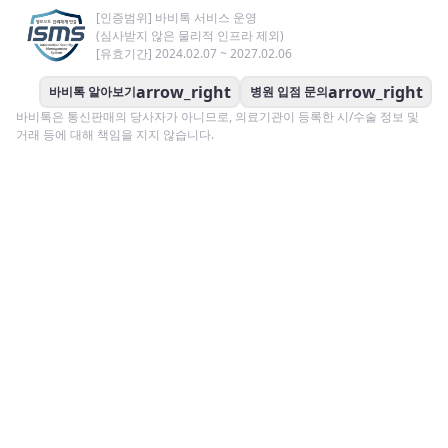
[인증범위] 바비톡 서비스 운영
(심사받지 않은 물리적 인프라 제외)
[유효기간] 2024.02.07 ~ 2027.02.06
arrow_right
arrow_right
바비톡 알아보기
병원 입점 문의
바비톡은 통신판매의 당사자가 아니므로, 의료기관이 등록한 시/수술 정보 및
거래 등에 대해 책임을 지지 않습니다.