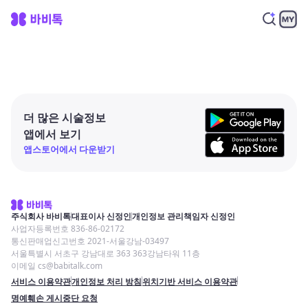
더 많은 시술정보
앱에서 보기
앱스토어에서 다운받기
주식회사 바비톡
대표이사 신정인
개인정보 관리책임자 신정인
사업자등록번호 836-86-02172
통신판매업신고번호 2021-서울강남-03497
서울특별시 서초구 강남대로 363 363강남타워 11층
이메일 cs@babitalk.com
서비스 이용약관
개인정보 처리 방침
위치기반 서비스 이용약관
명예훼손 게시중단 요청