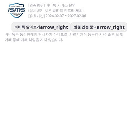
[인증범위] 바비톡 서비스 운영
(심사받지 않은 물리적 인프라 제외)
[유효기간] 2024.02.07 ~ 2027.02.06
arrow_right
arrow_right
바비톡 알아보기
병원 입점 문의
바비톡은 통신판매의 당사자가 아니므로, 의료기관이 등록한 시/수술 정보 및
거래 등에 대해 책임을 지지 않습니다.