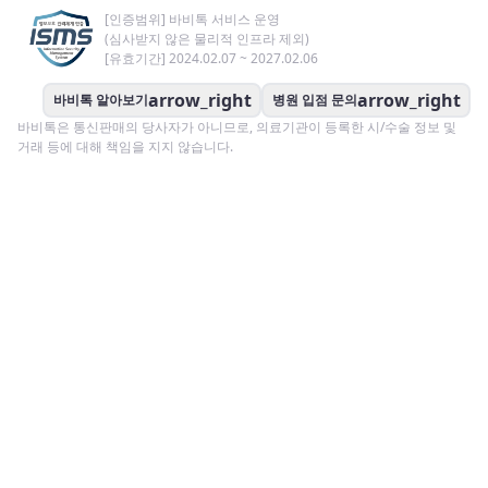
[인증범위] 바비톡 서비스 운영
(심사받지 않은 물리적 인프라 제외)
[유효기간] 2024.02.07 ~ 2027.02.06
arrow_right
arrow_right
바비톡 알아보기
병원 입점 문의
바비톡은 통신판매의 당사자가 아니므로, 의료기관이 등록한 시/수술 정보 및
거래 등에 대해 책임을 지지 않습니다.