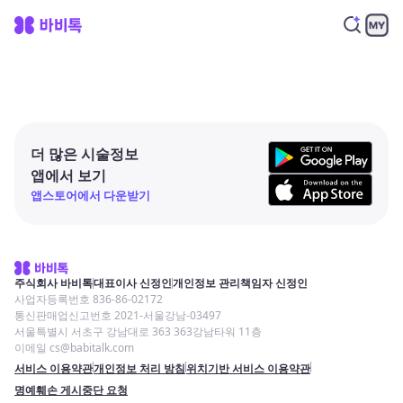
더 많은 시술정보
앱에서 보기
앱스토어에서 다운받기
주식회사 바비톡
대표이사 신정인
개인정보 관리책임자 신정인
사업자등록번호 836-86-02172
통신판매업신고번호 2021-서울강남-03497
서울특별시 서초구 강남대로 363 363강남타워 11층
이메일 cs@babitalk.com
서비스 이용약관
개인정보 처리 방침
위치기반 서비스 이용약관
명예훼손 게시중단 요청