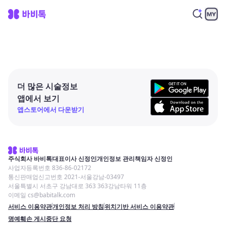
더 많은 시술정보
앱에서 보기
앱스토어에서 다운받기
주식회사 바비톡
대표이사 신정인
개인정보 관리책임자 신정인
사업자등록번호 836-86-02172
통신판매업신고번호 2021-서울강남-03497
서울특별시 서초구 강남대로 363 363강남타워 11층
이메일 cs@babitalk.com
서비스 이용약관
개인정보 처리 방침
위치기반 서비스 이용약관
명예훼손 게시중단 요청