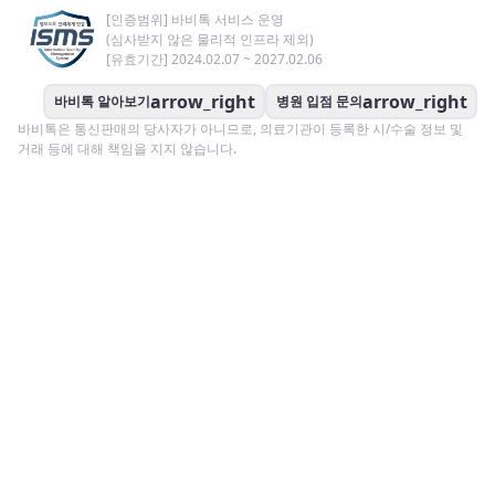
[인증범위] 바비톡 서비스 운영
(심사받지 않은 물리적 인프라 제외)
[유효기간] 2024.02.07 ~ 2027.02.06
arrow_right
arrow_right
바비톡 알아보기
병원 입점 문의
바비톡은 통신판매의 당사자가 아니므로, 의료기관이 등록한 시/수술 정보 및
거래 등에 대해 책임을 지지 않습니다.