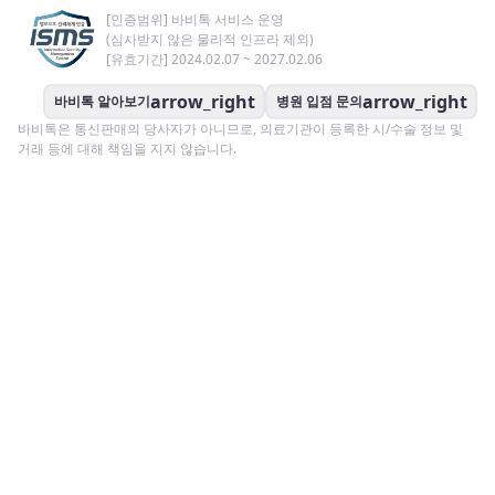
[인증범위] 바비톡 서비스 운영
(심사받지 않은 물리적 인프라 제외)
[유효기간] 2024.02.07 ~ 2027.02.06
arrow_right
arrow_right
바비톡 알아보기
병원 입점 문의
바비톡은 통신판매의 당사자가 아니므로, 의료기관이 등록한 시/수술 정보 및
거래 등에 대해 책임을 지지 않습니다.