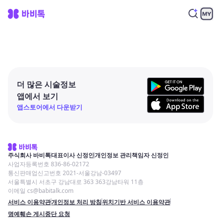
더 많은 시술정보
앱에서 보기
앱스토어에서 다운받기
주식회사 바비톡
대표이사 신정인
개인정보 관리책임자 신정인
사업자등록번호 836-86-02172
통신판매업신고번호 2021-서울강남-03497
서울특별시 서초구 강남대로 363 363강남타워 11층
이메일 cs@babitalk.com
서비스 이용약관
개인정보 처리 방침
위치기반 서비스 이용약관
명예훼손 게시중단 요청