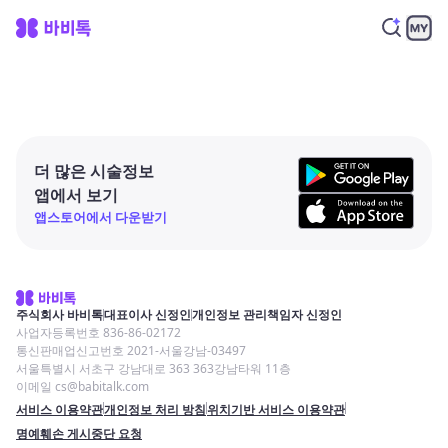
더 많은 시술정보
앱에서 보기
앱스토어에서 다운받기
주식회사 바비톡
대표이사 신정인
개인정보 관리책임자 신정인
사업자등록번호 836-86-02172
통신판매업신고번호 2021-서울강남-03497
서울특별시 서초구 강남대로 363 363강남타워 11층
이메일 cs@babitalk.com
서비스 이용약관
개인정보 처리 방침
위치기반 서비스 이용약관
명예훼손 게시중단 요청