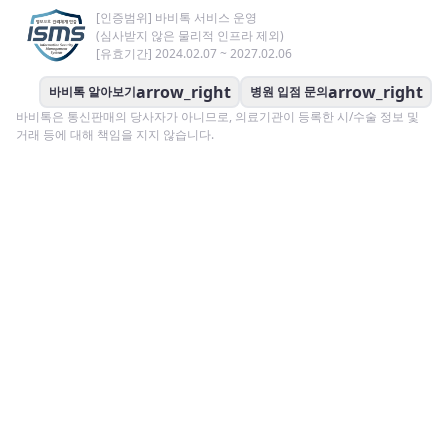
[인증범위] 바비톡 서비스 운영
(심사받지 않은 물리적 인프라 제외)
[유효기간] 2024.02.07 ~ 2027.02.06
arrow_right
arrow_right
바비톡 알아보기
병원 입점 문의
바비톡은 통신판매의 당사자가 아니므로, 의료기관이 등록한 시/수술 정보 및
거래 등에 대해 책임을 지지 않습니다.