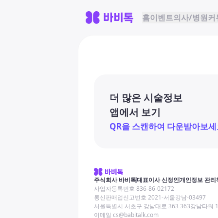
홈
이벤트
의사/병원
커
더 많은 시술정보
앱에서 보기
QR을 스캔하여 다운받아보세
주식회사 바비톡
대표이사 신정인
개인정보 관리
사업자등록번호 836-86-02172
통신판매업신고번호 2021-서울강남-03497
서울특별시 서초구 강남대로 363 363강남타워 
이메일 cs@babitalk.com