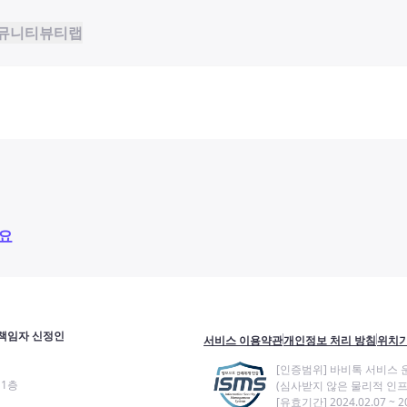
뮤니티
뷰티랩
요
책임자 신정인
서비스 이용약관
개인정보 처리 방침
위치기
[인증범위] 바비톡 서비스 
11층
(심사받지 않은 물리적 인프
[유효기간] 2024.02.07 ~ 20