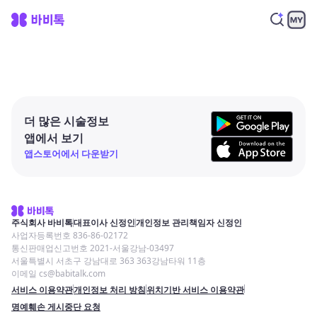
더 많은 시술정보
앱에서 보기
앱스토어에서 다운받기
주식회사 바비톡
대표이사 신정인
개인정보 관리책임자 신정인
사업자등록번호 836-86-02172
통신판매업신고번호 2021-서울강남-03497
서울특별시 서초구 강남대로 363 363강남타워 11층
이메일 cs@babitalk.com
서비스 이용약관
개인정보 처리 방침
위치기반 서비스 이용약관
명예훼손 게시중단 요청