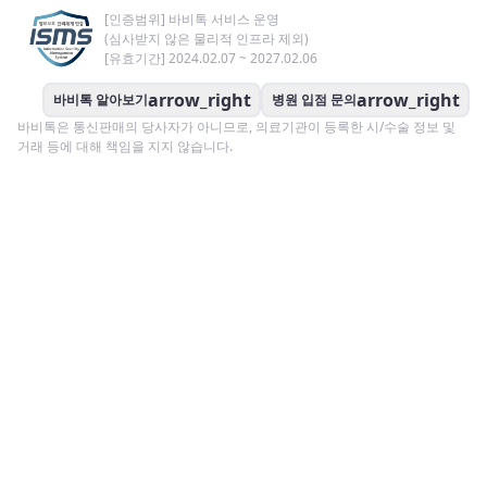
[인증범위] 바비톡 서비스 운영
(심사받지 않은 물리적 인프라 제외)
[유효기간] 2024.02.07 ~ 2027.02.06
arrow_right
arrow_right
바비톡 알아보기
병원 입점 문의
바비톡은 통신판매의 당사자가 아니므로, 의료기관이 등록한 시/수술 정보 및
거래 등에 대해 책임을 지지 않습니다.