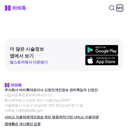
더 많은 시술정보
앱에서 보기
앱스토어에서 다운받기
주식회사 바비톡
대표이사 신정인
개인정보 관리책임자 신정인
사업자등록번호 836-86-02172
통신판매업신고번호 2021-서울강남-03497
서울특별시 서초구 강남대로 363 363강남타워 11층
이메일 cs@babitalk.com
서비스 이용약관
개인정보 처리 방침
위치기반 서비스 이용약관
명예훼손 게시중단 요청