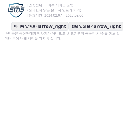
[인증범위] 바비톡 서비스 운영
(심사받지 않은 물리적 인프라 제외)
[유효기간] 2024.02.07 ~ 2027.02.06
arrow_right
arrow_right
바비톡 알아보기
병원 입점 문의
바비톡은 통신판매의 당사자가 아니므로, 의료기관이 등록한 시/수술 정보 및
거래 등에 대해 책임을 지지 않습니다.