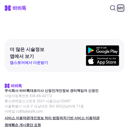
더 많은 시술정보
앱에서 보기
앱스토어에서 다운받기
주식회사 바비톡
대표이사 신정인
개인정보 관리책임자 신정인
사업자등록번호 836-86-02172
통신판매업신고번호 2021-서울강남-03497
서울특별시 서초구 강남대로 363 363강남타워 11층
이메일 cs@babitalk.com
서비스 이용약관
개인정보 처리 방침
위치기반 서비스 이용약관
명예훼손 게시중단 요청