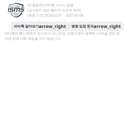
[인증범위] 바비톡 서비스 운영
(심사받지 않은 물리적 인프라 제외)
[유효기간] 2024.02.07 ~ 2027.02.06
arrow_right
arrow_right
바비톡 알아보기
병원 입점 문의
바비톡은 통신판매의 당사자가 아니므로, 의료기관이 등록한 시/수술 정보 및
거래 등에 대해 책임을 지지 않습니다.