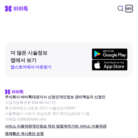
더 많은 시술정보
앱에서 보기
앱스토어에서 다운받기
주식회사 바비톡
대표이사 신정인
개인정보 관리책임자 신정인
사업자등록번호 836-86-02172
통신판매업신고번호 2021-서울강남-03497
서울특별시 서초구 강남대로 363 363강남타워 11층
이메일 cs@babitalk.com
서비스 이용약관
개인정보 처리 방침
위치기반 서비스 이용약관
명예훼손 게시중단 요청