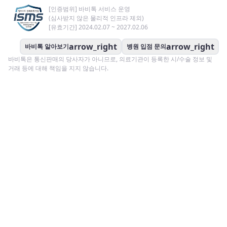
[인증범위] 바비톡 서비스 운영
(심사받지 않은 물리적 인프라 제외)
[유효기간] 2024.02.07 ~ 2027.02.06
arrow_right
arrow_right
바비톡 알아보기
병원 입점 문의
바비톡은 통신판매의 당사자가 아니므로, 의료기관이 등록한 시/수술 정보 및
거래 등에 대해 책임을 지지 않습니다.