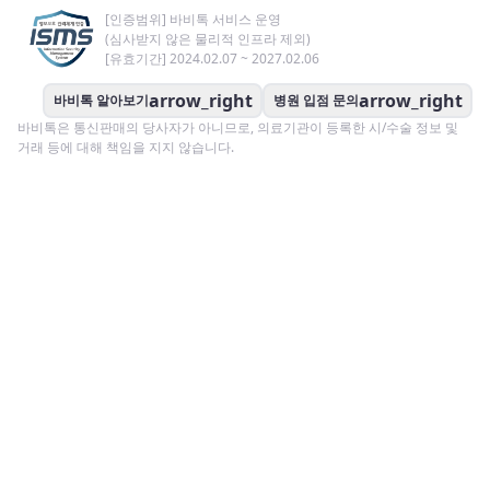
[인증범위] 바비톡 서비스 운영
(심사받지 않은 물리적 인프라 제외)
[유효기간] 2024.02.07 ~ 2027.02.06
arrow_right
arrow_right
바비톡 알아보기
병원 입점 문의
바비톡은 통신판매의 당사자가 아니므로, 의료기관이 등록한 시/수술 정보 및
거래 등에 대해 책임을 지지 않습니다.