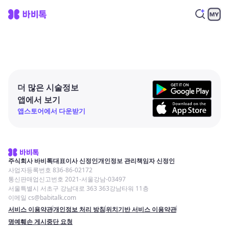
더 많은 시술정보
앱에서 보기
앱스토어에서 다운받기
주식회사 바비톡
대표이사 신정인
개인정보 관리책임자 신정인
사업자등록번호 836-86-02172
통신판매업신고번호 2021-서울강남-03497
서울특별시 서초구 강남대로 363 363강남타워 11층
이메일 cs@babitalk.com
서비스 이용약관
개인정보 처리 방침
위치기반 서비스 이용약관
명예훼손 게시중단 요청