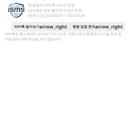
[인증범위] 바비톡 서비스 운영
(심사받지 않은 물리적 인프라 제외)
[유효기간] 2024.02.07 ~ 2027.02.06
arrow_right
arrow_right
바비톡 알아보기
병원 입점 문의
바비톡은 통신판매의 당사자가 아니므로, 의료기관이 등록한 시/수술 정보 및
거래 등에 대해 책임을 지지 않습니다.