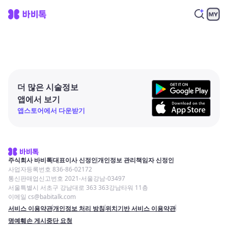
더 많은 시술정보
앱에서 보기
앱스토어에서 다운받기
주식회사 바비톡
대표이사 신정인
개인정보 관리책임자 신정인
사업자등록번호 836-86-02172
통신판매업신고번호 2021-서울강남-03497
서울특별시 서초구 강남대로 363 363강남타워 11층
이메일 cs@babitalk.com
서비스 이용약관
개인정보 처리 방침
위치기반 서비스 이용약관
명예훼손 게시중단 요청