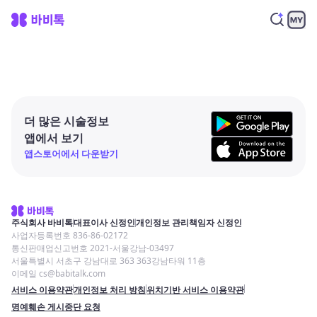
더 많은 시술정보
앱에서 보기
앱스토어에서 다운받기
주식회사 바비톡
대표이사 신정인
개인정보 관리책임자 신정인
사업자등록번호 836-86-02172
통신판매업신고번호 2021-서울강남-03497
서울특별시 서초구 강남대로 363 363강남타워 11층
이메일 cs@babitalk.com
서비스 이용약관
개인정보 처리 방침
위치기반 서비스 이용약관
명예훼손 게시중단 요청