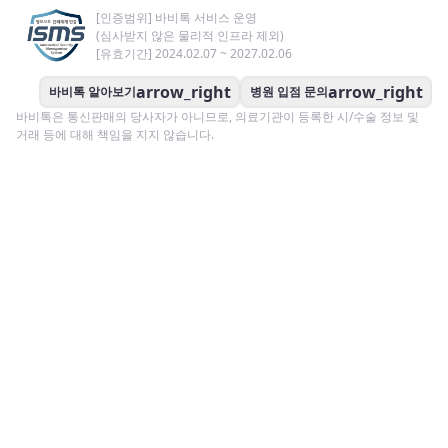
[인증범위] 바비톡 서비스 운영
(심사받지 않은 물리적 인프라 제외)
[유효기간] 2024.02.07 ~ 2027.02.06
arrow_right
arrow_right
바비톡 알아보기
병원 입점 문의
바비톡은 통신판매의 당사자가 아니므로, 의료기관이 등록한 시/수술 정보 및
거래 등에 대해 책임을 지지 않습니다.