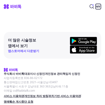
더 많은 시술정보
앱에서 보기
앱스토어에서 다운받기
주식회사 바비톡
대표이사 신정인
개인정보 관리책임자 신정인
사업자등록번호 836-86-02172
통신판매업신고번호 2021-서울강남-03497
서울특별시 서초구 강남대로 363 363강남타워 11층
이메일 cs@babitalk.com
서비스 이용약관
개인정보 처리 방침
위치기반 서비스 이용약관
명예훼손 게시중단 요청