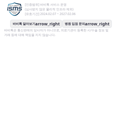
[인증범위] 바비톡 서비스 운영
(심사받지 않은 물리적 인프라 제외)
[유효기간] 2024.02.07 ~ 2027.02.06
arrow_right
arrow_right
바비톡 알아보기
병원 입점 문의
바비톡은 통신판매의 당사자가 아니므로, 의료기관이 등록한 시/수술 정보 및
거래 등에 대해 책임을 지지 않습니다.