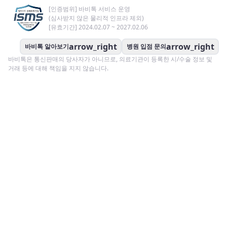
[인증범위] 바비톡 서비스 운영
(심사받지 않은 물리적 인프라 제외)
[유효기간] 2024.02.07 ~ 2027.02.06
arrow_right
arrow_right
바비톡 알아보기
병원 입점 문의
바비톡은 통신판매의 당사자가 아니므로, 의료기관이 등록한 시/수술 정보 및
거래 등에 대해 책임을 지지 않습니다.