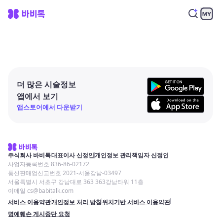
더 많은 시술정보
앱에서 보기
앱스토어에서 다운받기
주식회사 바비톡
대표이사 신정인
개인정보 관리책임자 신정인
사업자등록번호 836-86-02172
통신판매업신고번호 2021-서울강남-03497
서울특별시 서초구 강남대로 363 363강남타워 11층
이메일 cs@babitalk.com
서비스 이용약관
개인정보 처리 방침
위치기반 서비스 이용약관
명예훼손 게시중단 요청