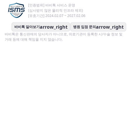
[인증범위] 바비톡 서비스 운영
(심사받지 않은 물리적 인프라 제외)
[유효기간] 2024.02.07 ~ 2027.02.06
arrow_right
arrow_right
바비톡 알아보기
병원 입점 문의
바비톡은 통신판매의 당사자가 아니므로, 의료기관이 등록한 시/수술 정보 및
거래 등에 대해 책임을 지지 않습니다.