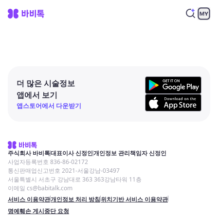
더 많은 시술정보
앱에서 보기
앱스토어에서 다운받기
주식회사 바비톡
대표이사 신정인
개인정보 관리책임자 신정인
사업자등록번호 836-86-02172
통신판매업신고번호 2021-서울강남-03497
서울특별시 서초구 강남대로 363 363강남타워 11층
이메일 cs@babitalk.com
서비스 이용약관
개인정보 처리 방침
위치기반 서비스 이용약관
명예훼손 게시중단 요청