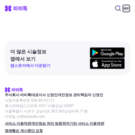
더 많은 시술정보
앱에서 보기
앱스토어에서 다운받기
주식회사 바비톡
대표이사 신정인
개인정보 관리책임자 신정인
사업자등록번호 836-86-02172
통신판매업신고번호 2021-서울강남-03497
서울특별시 서초구 강남대로 363 363강남타워 11층
이메일 cs@babitalk.com
서비스 이용약관
개인정보 처리 방침
위치기반 서비스 이용약관
명예훼손 게시중단 요청