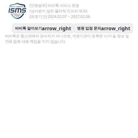
[인증범위] 바비톡 서비스 운영
(심사받지 않은 물리적 인프라 제외)
[유효기간] 2024.02.07 ~ 2027.02.06
arrow_right
arrow_right
바비톡 알아보기
병원 입점 문의
바비톡은 통신판매의 당사자가 아니므로, 의료기관이 등록한 시/수술 정보 및
거래 등에 대해 책임을 지지 않습니다.