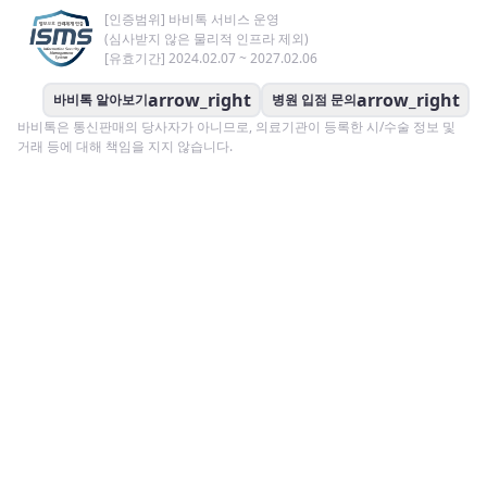
[인증범위] 바비톡 서비스 운영
(심사받지 않은 물리적 인프라 제외)
[유효기간] 2024.02.07 ~ 2027.02.06
arrow_right
arrow_right
바비톡 알아보기
병원 입점 문의
바비톡은 통신판매의 당사자가 아니므로, 의료기관이 등록한 시/수술 정보 및
거래 등에 대해 책임을 지지 않습니다.