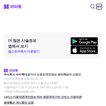
더 많은 시술정보
앱에서 보기
앱스토어에서 다운받기
주식회사 바비톡
대표이사 신정인
개인정보 관리책임자 신정인
사업자등록번호 836-86-02172
통신판매업신고번호 2021-서울강남-03497
서울특별시 서초구 강남대로 363 363강남타워 11층
이메일 cs@babitalk.com
서비스 이용약관
개인정보 처리 방침
위치기반 서비스 이용약관
명예훼손 게시중단 요청