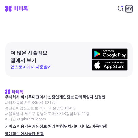
더 많은 시술정보
앱에서 보기
앱스토어에서 다운받기
주식회사 바비톡
대표이사 신정인
개인정보 관리책임자 신정인
사업자등록번호 836-86-02172
통신판매업신고번호 2021-서울강남-03497
서울특별시 서초구 강남대로 363 363강남타워 11층
이메일 cs@babitalk.com
서비스 이용약관
개인정보 처리 방침
위치기반 서비스 이용약관
명예훼손 게시중단 요청