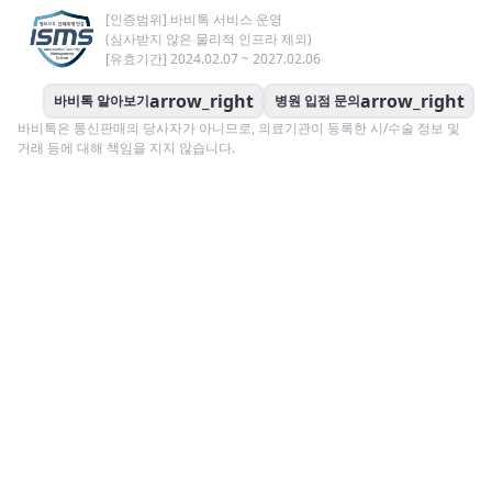
[인증범위] 바비톡 서비스 운영
(심사받지 않은 물리적 인프라 제외)
[유효기간] 2024.02.07 ~ 2027.02.06
arrow_right
arrow_right
바비톡 알아보기
병원 입점 문의
바비톡은 통신판매의 당사자가 아니므로, 의료기관이 등록한 시/수술 정보 및
거래 등에 대해 책임을 지지 않습니다.