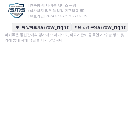
[인증범위] 바비톡 서비스 운영
(심사받지 않은 물리적 인프라 제외)
[유효기간] 2024.02.07 ~ 2027.02.06
arrow_right
arrow_right
바비톡 알아보기
병원 입점 문의
바비톡은 통신판매의 당사자가 아니므로, 의료기관이 등록한 시/수술 정보 및
거래 등에 대해 책임을 지지 않습니다.