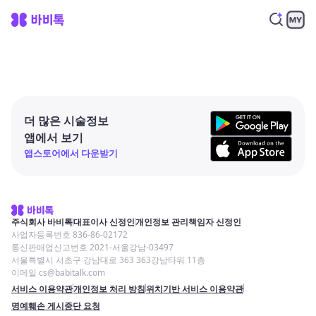
더 많은 시술정보
앱에서 보기
앱스토어에서 다운받기
주식회사 바비톡
대표이사 신정인
개인정보 관리책임자 신정인
사업자등록번호 836-86-02172
통신판매업신고번호 2021-서울강남-03497
서울특별시 서초구 강남대로 363 363강남타워 11층
이메일 cs@babitalk.com
서비스 이용약관
개인정보 처리 방침
위치기반 서비스 이용약관
명예훼손 게시중단 요청